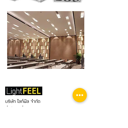
บริษัท ไลท์ฟิล จำกัด
ที่อยู่ : เลขที่ 257/8 พุทธบูชา แขวงบางมด เขตจอมทอง
กรุงเทพมหานคร 10150
@lightfeel