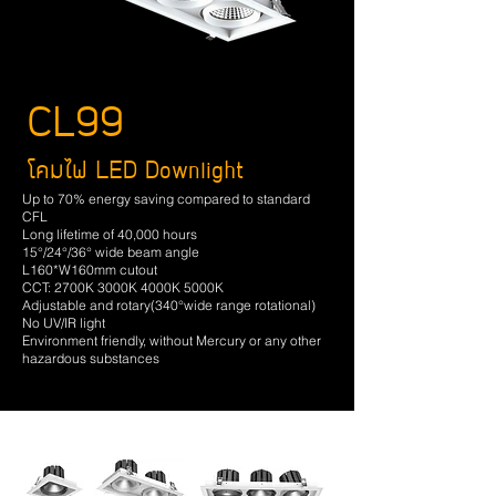
CL99
โคมไฟ LED Downlight
Up to 70% energy saving compared to standard
CFL
Long lifetime of 40,000 hours
15°/24°/36° wide beam angle
L160*W160mm cutout
CCT: 2700K 3000K 4000K 5000K
Adjustable and rotary(340°wide range rotational)
No UV/IR light
Environment friendly, without Mercury or any other
hazardous substances