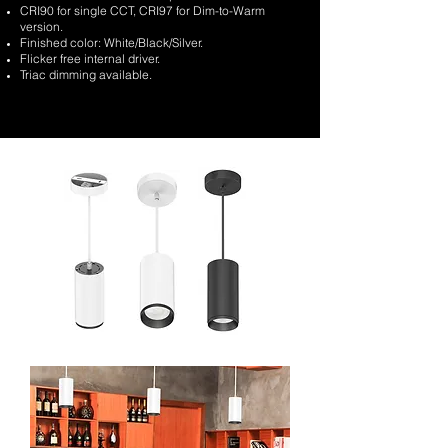
CRI90 for single CCT, CRI97 for Dim-to-Warm
version.
Finished color: White/Black/Silver.
Flicker free internal driver.
Triac dimming available.