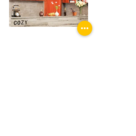
บริษัท ไลท์ฟิล จำกัด
ที่อยู่ : เลขที่ 257/8 พุทธบูชา แขวงบางมด เขตจอมทอง
กรุงเทพมหานคร 10150
@lightfeel
Light FEEL
Google Maps