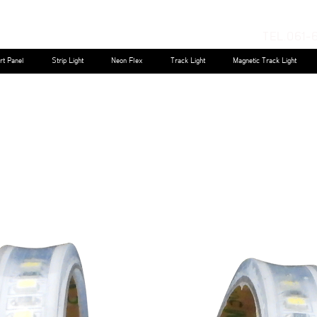
TEL.061-
rt Panel
Strip Light
Neon Flex
Track Light
Magnetic Track Light