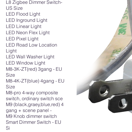
L8 Zigbee Dimmer Switch-
US Size
LED Flood Light
LED Inground Light
LED Linear Light
LED Neon Flex Light
LED Pixel Light
LED Road Low Location
Light
LED Wall Washer Light
LED Window Light
M8-3K-ZT(red) 3gang - EU
Size
M8-4K-ZT(blue) 4gang - EU
Size
M8-pro 4-way composite
switch, ordinary switch sce
M9 (black,graey,blue,red) 4
gang + scene panel -
M9 Knob dimmer switch
Smart Dimmer Switch - EU
Si