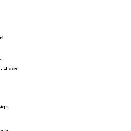
eel
EL
EL Channel
Maps