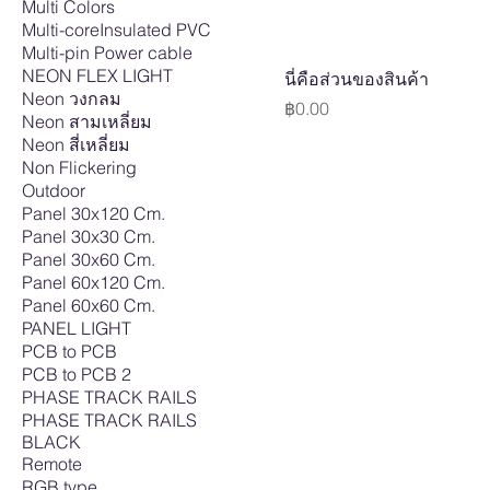
Multi Colors
Multi-coreInsulated PVC
Multi-pin Power cable
NEON FLEX LIGHT
นี่คือส่วนของสินค้า
Neon วงกลม
Price
฿0.00
Neon สามเหลี่ยม
Neon สี่เหลี่ยม
Non Flickering
Outdoor
Panel 30x120 Cm.
Panel 30x30 Cm.
Panel 30x60 Cm.
Panel 60x120 Cm.
Panel 60x60 Cm.
PANEL LIGHT
PCB to PCB
PCB to PCB 2
PHASE TRACK RAILS
PHASE TRACK RAILS
BLACK
Remote
RGB type