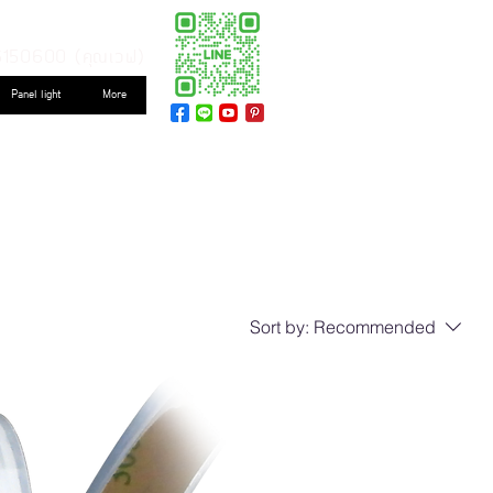
6150600 (คุณเวฟ)
Panel light
More
Sort by:
Recommended