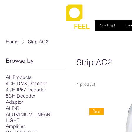
Smart Light
Sma
Home
Strip AC2
Browse by
Strip AC2
All Products
4CH DMX Decoder
1 product
4CH IP67 Decoder
5CH Decoder
Adaptor
ALP-B
ใหม่
ALUMINIUM LINEAR
LIGHT
Amplifier