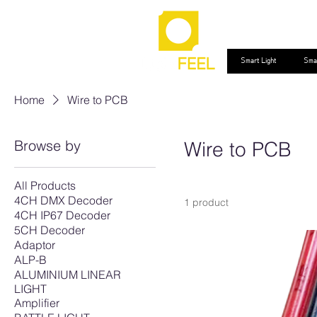
Smart Light
Sma
Home
Wire to PCB
Browse by
Wire to PCB
All Products
4CH DMX Decoder
1 product
4CH IP67 Decoder
5CH Decoder
Adaptor
ALP-B
ALUMINIUM LINEAR
LIGHT
Amplifier