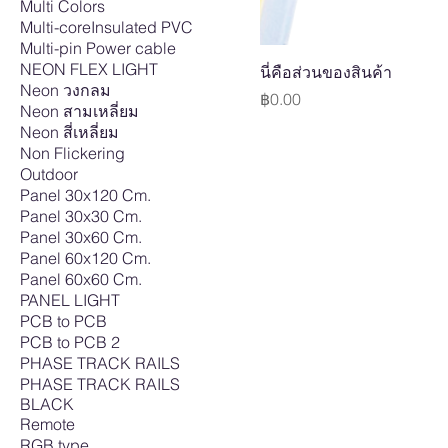
Multi Colors
Multi-coreInsulated PVC
Multi-pin Power cable
NEON FLEX LIGHT
นี่คือส่วนของสินค้า
Neon วงกลม
Price
฿0.00
Neon สามเหลี่ยม
Neon สี่เหลี่ยม
Non Flickering
Outdoor
Panel 30x120 Cm.
Panel 30x30 Cm.
Panel 30x60 Cm.
Panel 60x120 Cm.
Panel 60x60 Cm.
PANEL LIGHT
PCB to PCB
PCB to PCB 2
PHASE TRACK RAILS
PHASE TRACK RAILS
BLACK
Remote
RGB type