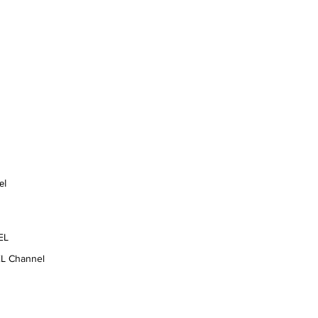
eel
EL
EL Channel