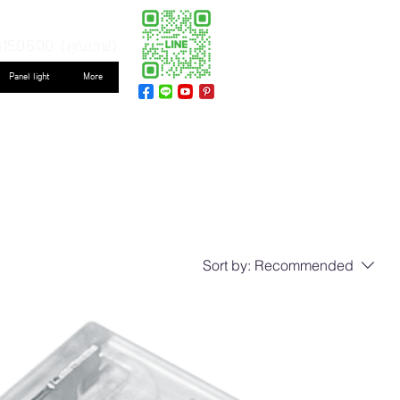
6150600 (คุณเวฟ)
Panel light
More
Sort by:
Recommended