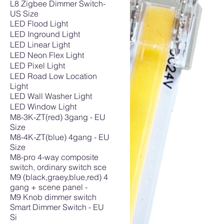
L8 Zigbee Dimmer Switch-
US Size
LED Flood Light
LED Inground Light
LED Linear Light
LED Neon Flex Light
LED Pixel Light
LED Road Low Location
Light
LED Wall Washer Light
LED Window Light
M8-3K-ZT(red) 3gang - EU
Size
M8-4K-ZT(blue) 4gang - EU
Size
M8-pro 4-way composite
switch, ordinary switch sce
M9 (black,graey,blue,red) 4
gang + scene panel -
M9 Knob dimmer switch
Smart Dimmer Switch - EU
Si