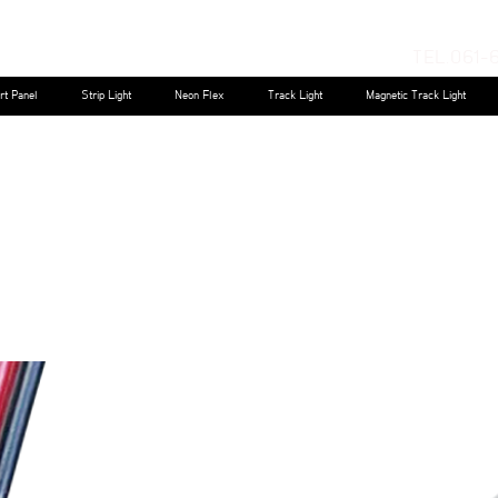
TEL.061-
rt Panel
Strip Light
Neon Flex
Track Light
Magnetic Track Light